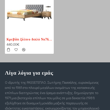
Κρεβάτι ξύλινο διπλό Νο76 με ύφασμα και μεταλλική βάση
440,00€
Λίγα λόγια για εμάς
Ο ιδρυτής της PASSΕΠΙΠΛΟ, Σωτήρης Πασσάλης, ευρισκόμενος
από το 1961 στο πλευρό μεγάλων ονομάτων της κατασκευής
επίπλων διατηρώντας ένα όραμα ανάπτυξης, δημιούργησε το
1971 μια βιοτεχνία επίπλων που μόλις σε μια δεκαετία (1981)
εξελίχθηκε σε δυναμική μονάδα μαζικής παραγωγής σε
ιδιόκτητες εγκαταστάσεις, εκσυγχρονίζοντας τον μηχανολογικό