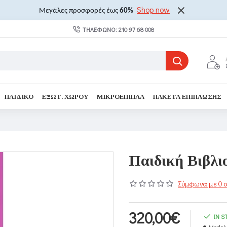
Shop now
Μεγάλες προσφορές έως
60%
ΤΗΛΈΦΩΝΟ: 210 97 68 008
ΠΑΙΔΙΚΌ
ΕΞΩΤ. ΧΏΡΟΥ
ΜΙΚΡΟΈΠΙΠΛΑ
ΠΑΚΈΤΑ ΕΠΊΠΛΩΣΗΣ
Παιδική Βιβλι
Σύμφωνα με 0 α
320,00€
IN S