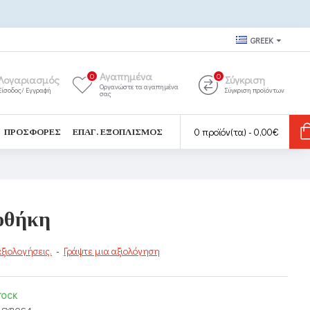
GREEK
Αγαπημένα
0
0
Λογαριασμός
Σύγκριση
Οργανώστε τα αγαπημένα
Είσοδος/ Εγγραφή
Σύγκριση προϊόντων
σας
0 προϊόν(τα) - 0,00€
ΠΡΟΣΦΟΡΈΣ
ΕΠΑΓ. ΕΞΟΠΛΙΣΜΌΣ
οθήκη
ξιολογήσεις.
-
Γράψτε μια αξιολόγηση
TOCK