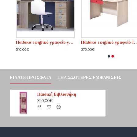
ο
Παιδικό εφηβικό γραφείο γωνιακό
Παιδικό εφηβικό γρα
510,00€
375,00€
ΕΊΔΑΤΕ ΠΡΌΣΦΑΤΑ
ΠΕΡΙΣΣΌΤΕΡΕΣ ΕΜΦΑΝΊΣΕΙΣ
Παιδική Βιβλιοθήκη
320,00€