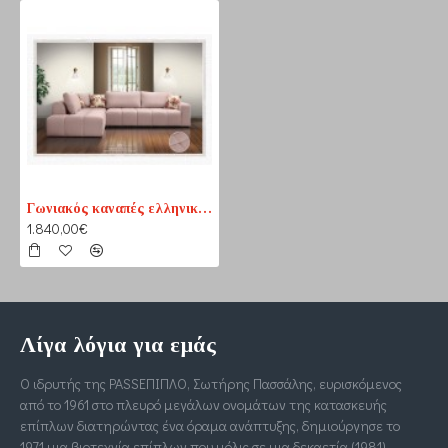
Γωνιακός καναπές ελληνικής κατασκευής 300cm x 220cm
1.840,00€
Λίγα λόγια για εμάς
Ο ιδρυτής της PASSΕΠΙΠΛΟ, Σωτήρης Πασσάλης, ευρισκόμενος
από το 1961 στο πλευρό μεγάλων ονομάτων της κατασκευής
επίπλων διατηρώντας ένα όραμα ανάπτυξης, δημιούργησε το
1971 μια βιοτεχνία επίπλων που μόλις σε μια δεκαετία (1981)