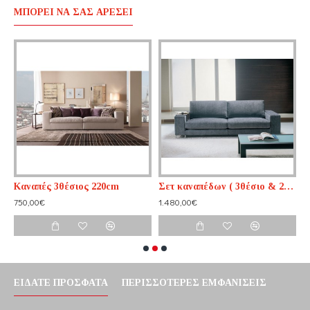
ΜΠΟΡΕΊ ΝΑ ΣΑΣ ΑΡΈΣΕΙ
Καναπές 3θέσιος 220cm
Σετ καναπέδων ( 3θέσιο & 2θέσιο )
750,00€
1.480,00€
1
ΕΊΔΑΤΕ ΠΡΌΣΦΑΤΑ
ΠΕΡΙΣΣΌΤΕΡΕΣ ΕΜΦΑΝΊΣΕΙΣ