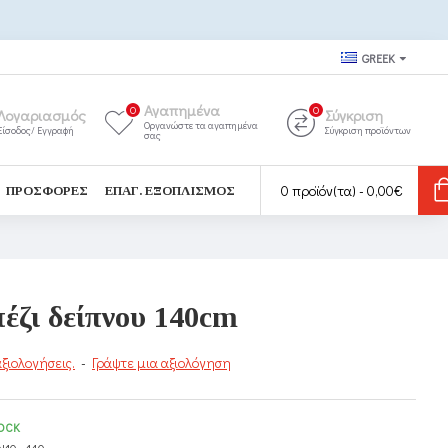
GREEK
Αγαπημένα
0
0
Λογαριασμός
Σύγκριση
Οργανώστε τα αγαπημένα
Είσοδος/ Εγγραφή
Σύγκριση προϊόντων
σας
0 προϊόν(τα) - 0,00€
ΠΡΟΣΦΟΡΈΣ
ΕΠΑΓ. ΕΞΟΠΛΙΣΜΌΣ
έζι δείπνου 140cm
ξιολογήσεις.
-
Γράψτε μια αξιολόγηση
TOCK