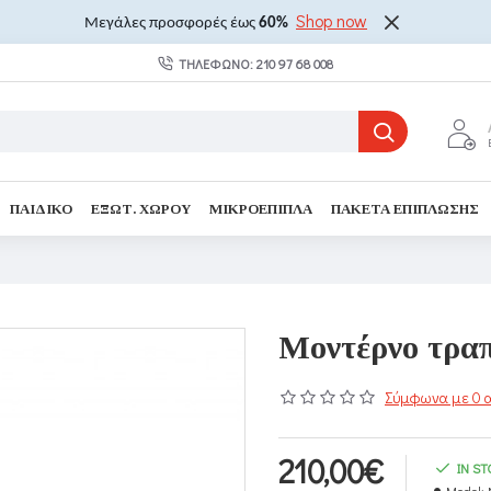
Shop now
Μεγάλες προσφορές έως
60%
ΤΗΛΈΦΩΝΟ: 210 97 68 008
ΠΑΙΔΙΚΌ
ΕΞΩΤ. ΧΏΡΟΥ
ΜΙΚΡΟΈΠΙΠΛΑ
ΠΑΚΈΤΑ ΕΠΊΠΛΩΣΗΣ
Μοντέρνο τραπ
Σύμφωνα με 0 α
210,00€
IN S