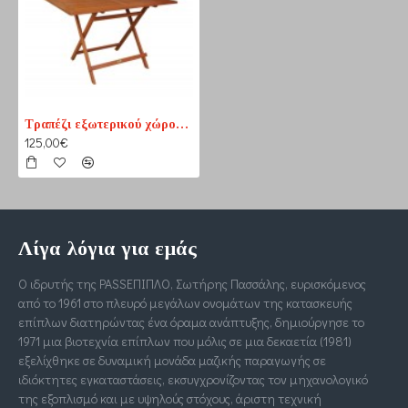
Τραπέζι εξωτερικού χώρου πτυσόμενο 120cm
125,00€
Λίγα λόγια για εμάς
Ο ιδρυτής της PASSΕΠΙΠΛΟ, Σωτήρης Πασσάλης, ευρισκόμενος
από το 1961 στο πλευρό μεγάλων ονομάτων της κατασκευής
επίπλων διατηρώντας ένα όραμα ανάπτυξης, δημιούργησε το
1971 μια βιοτεχνία επίπλων που μόλις σε μια δεκαετία (1981)
εξελίχθηκε σε δυναμική μονάδα μαζικής παραγωγής σε
ιδιόκτητες εγκαταστάσεις, εκσυγχρονίζοντας τον μηχανολογικό
της εξοπλισμό και με υψηλούς στόχους, άριστη τεχνική