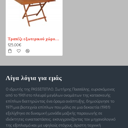
Τραπέζι εξωτερικού χώρου πτυσόμενο 120cm
125,00€
Λίγα λόγια για εμάς
Ο ιδρυτής της PASSΕΠΙΠΛΟ, Σωτήρης Πασσάλης, ευρισκόμενος
από το 1961 στο πλευρό μεγάλων ονομάτων της κατασκευής
επίπλων διατηρώντας ένα όραμα ανάπτυξης, δημιούργησε το
1971 μια βιοτεχνία επίπλων που μόλις σε μια δεκαετία (1981)
εξελίχθηκε σε δυναμική μονάδα μαζικής παραγωγής σε
ιδιόκτητες εγκαταστάσεις, εκσυγχρονίζοντας τον μηχανολογικό
της εξοπλισμό και με υψηλούς στόχους, άριστη τεχνική