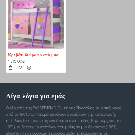
Κρεβάτι διώροφο από μασίφ πεύκο
1.315,00€
Λίγα λόγια για εμάς
Ο ιδρυτής της PASSΕΠΙΠΛΟ, Σωτήρης Πασσάλης, ευρισκόμενος
από το 1961 στο πλευρό μεγάλων ονομάτων της κατασκευής
επίπλων διατηρώντας ένα όραμα ανάπτυξης, δημιούργησε το
1971 μια βιοτεχνία επίπλων που μόλις σε μια δεκαετία (1981)
εξελίχθηκε σε δυναμική μονάδα μαζικής παραγωγής σε