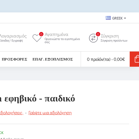
GREEK
Αγαπημένα
0
0
Λογαριασμός
Σύγκριση
Οργανώστε τα αγαπημένα
Είσοδος/ Εγγραφή
Σύγκριση προϊόντων
σας
0 προϊόν(τα) - 0,00€
ΠΡΟΣΦΟΡΈΣ
ΕΠΑΓ. ΕΞΟΠΛΙΣΜΌΣ
 εφηβικό - παιδικό
ξιολογήσεις.
-
Γράψτε μια αξιολόγηση
CK