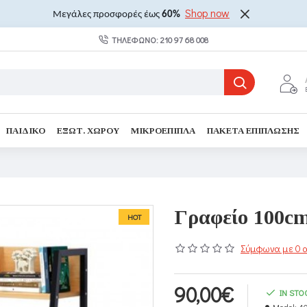
Shop now
Μεγάλες προσφορές έως
60%
ΤΗΛΈΦΩΝΟ: 210 97 68 008
ΠΑΙΔΙΚΌ
ΕΞΩΤ. ΧΏΡΟΥ
ΜΙΚΡΟΈΠΙΠΛΑ
ΠΑΚΈΤΑ ΕΠΊΠΛΩΣΗΣ
Γραφείο 100cm
HOT
Σύμφωνα με 0 α
90,00€
IN STO