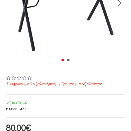
Σύμφωνα με 0 αξιολογήσεις.
-
Γράψτε μια αξιολόγηση
IN STOCK
Model:
423
80,00€