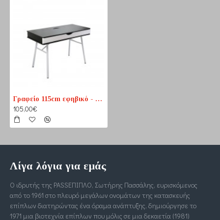
Γραφείο 115cm εφηβικό - παιδικό
105,00€
Λίγα λόγια για εμάς
Ο ιδρυτής της PASSΕΠΙΠΛΟ, Σωτήρης Πασσάλης, ευρισκόμενος
από το 1961 στο πλευρό μεγάλων ονομάτων της κατασκευής
επίπλων διατηρώντας ένα όραμα ανάπτυξης, δημιούργησε το
1971 μια βιοτεχνία επίπλων που μόλις σε μια δεκαετία (1981)