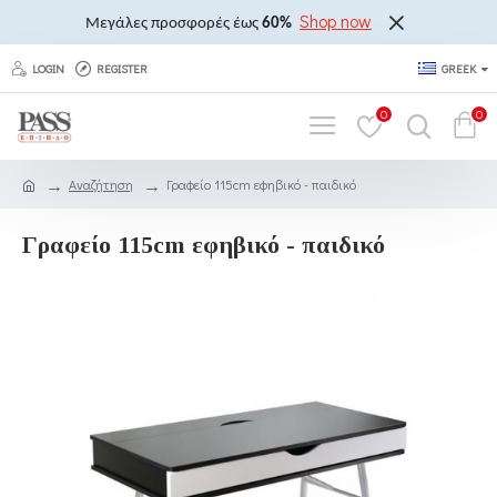
Shop now
Μεγάλες προσφορές έως
60%
LOGIN
REGISTER
GREEK
0
0
Αναζήτηση
Γραφείο 115cm εφηβικό - παιδικό
Γραφείο 115cm εφηβικό - παιδικό