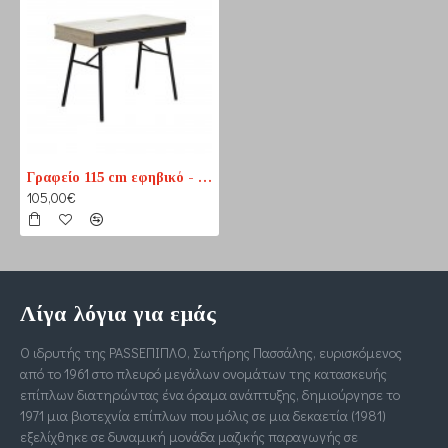
Γραφείο 115 cm εφηβικό - παιδικό
105,00€
Λίγα λόγια για εμάς
Ο ιδρυτής της PASSΕΠΙΠΛΟ, Σωτήρης Πασσάλης, ευρισκόμενος
από το 1961 στο πλευρό μεγάλων ονομάτων της κατασκευής
επίπλων διατηρώντας ένα όραμα ανάπτυξης, δημιούργησε το
1971 μια βιοτεχνία επίπλων που μόλις σε μια δεκαετία (1981)
εξελίχθηκε σε δυναμική μονάδα μαζικής παραγωγής σε