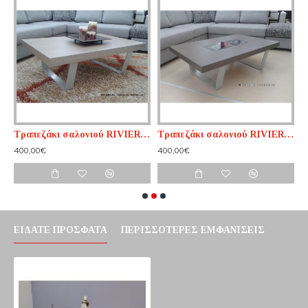
Τραπεζάκι σαλονιού RIVIERA n1
Τραπεζάκι σαλονιού RIVIERA n2
Τ
400,00€
400,00€
6
ΕΊΔΑΤΕ ΠΡΌΣΦΑΤΑ
ΠΕΡΙΣΣΌΤΕΡΕΣ ΕΜΦΑΝΊΣΕΙΣ