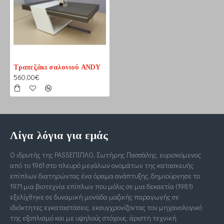
Τραπεζάκι σαλονιού ANDY
560,00€
Λίγα λόγια για εμάς
Ο ιδρυτής της PASSΕΠΙΠΛΟ, Σωτήρης Πασσάλης, ευρισκόμενος
από το 1961 στο πλευρό μεγάλων ονομάτων της κατασκευής
επίπλων διατηρώντας ένα όραμα ανάπτυξης, δημιούργησε το
1971 μια βιοτεχνία επίπλων που μόλις σε μια δεκαετία (1981)
εξελίχθηκε σε δυναμική μονάδα μαζικής παραγωγής σε
ιδιόκτητες εγκαταστάσεις, εκσυγχρονίζοντας τον μηχανολογικό
της εξοπλισμό και με υψηλούς στόχους, άριστη τεχνική