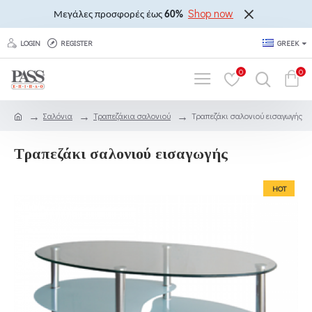
Shop now
Μεγάλες προσφορές έως
60%
LOGIN
REGISTER
GREEK
0
0
Σαλόνια
Τραπεζάκια σαλονιού
Τραπεζάκι σαλονιού εισαγωγής
Τραπεζάκι σαλονιού εισαγωγής
HOT