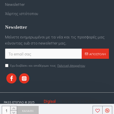
Newsletter
Χάρτης ιστότοπου
Newsletter
Μείνετε ενημερωμένοι με τα νέα και τις προσφορές μας
κάνοντας sub στο newsletter μας.
ΑΠΟΣΤΟΛΉ
Έχω διαβάσει και αποδέχομαι τους
Πολιτική Απορρήτου
Digisol
. DIGITAL E-COMMERCE
PASS ΕΠΙΠΛΟ © 2025
DESIGNED BY
LTD
SOLUTIONS.
ΚΑΛΆΘΙ