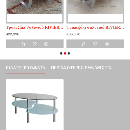
Τραπεζάκι σαλονιού RIVIERA n1
Τραπεζάκι σαλονιού RIVIERA n2
Τ
400,00€
400,00€
5
ΕΊΔΑΤΕ ΠΡΌΣΦΑΤΑ
ΠΕΡΙΣΣΌΤΕΡΕΣ ΕΜΦΑΝΊΣΕΙΣ