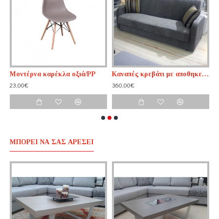
Μοντέρνα καρέκλα οξιά/PP
Καναπές κρεβάτι με αποθηκευτικό χώρο 3θέσιος 207cm x 87cm
Κ
23,00€
360,00€
1
ΜΠΟΡΕΊ ΝΑ ΣΑΣ ΑΡΈΣΕΙ