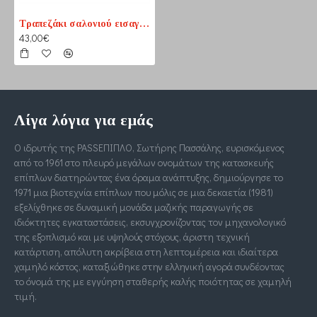
Τραπεζάκι σαλονιού εισαγωγής
43,00€
Λίγα λόγια για εμάς
Ο ιδρυτής της PASSΕΠΙΠΛΟ, Σωτήρης Πασσάλης, ευρισκόμενος
από το 1961 στο πλευρό μεγάλων ονομάτων της κατασκευής
επίπλων διατηρώντας ένα όραμα ανάπτυξης, δημιούργησε το
1971 μια βιοτεχνία επίπλων που μόλις σε μια δεκαετία (1981)
εξελίχθηκε σε δυναμική μονάδα μαζικής παραγωγής σε
ιδιόκτητες εγκαταστάσεις, εκσυγχρονίζοντας τον μηχανολογικό
της εξοπλισμό και με υψηλούς στόχους, άριστη τεχνική
κατάρτιση, απόλυτη ακρίβεια στη λεπτομέρεια και ιδιαίτερα
χαμηλό κόστος, καταξιώθηκε στην ελληνική αγορά συνδέοντας
το όνομά της με εγγύηση σταθερής καλής ποιότητας σε χαμηλή
τιμή.