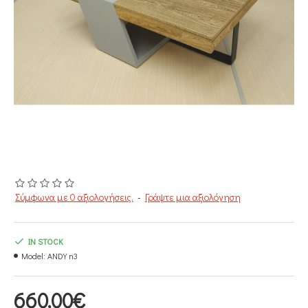
Σύμφωνα με 0 αξιολογήσεις.
-
Γράψτε μια αξιολόγηση
IN STOCK
Model:
ANDY n3
660,00€