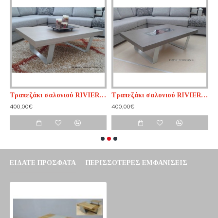
Τραπεζάκι σαλονιού RIVIERA n1
Τραπεζάκι σαλονιού RIVIERA n2
Τ
400,00€
400,00€
5
ΕΊΔΑΤΕ ΠΡΌΣΦΑΤΑ
ΠΕΡΙΣΣΌΤΕΡΕΣ ΕΜΦΑΝΊΣΕΙΣ