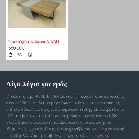
Τραπεζάκι σαλονιού ANDY n3
660,00€
Λίγα λόγια για εμάς
Ο ιδρυτής της PASSΕΠΙΠΛΟ, Σωτήρης Πασσάλης, ευρισκόμενος
από το 1961 στο πλευρό μεγάλων ονομάτων της κατασκευής
επίπλων διατηρώντας ένα όραμα ανάπτυξης, δημιούργησε το
1971 μια βιοτεχνία επίπλων που μόλις σε μια δεκαετία (1981)
εξελίχθηκε σε δυναμική μονάδα μαζικής παραγωγής σε
ιδιόκτητες εγκαταστάσεις, εκσυγχρονίζοντας τον μηχανολογικό
της εξοπλισμό και με υψηλούς στόχους, άριστη τεχνική