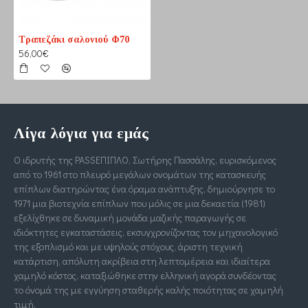
Τραπεζάκι σαλονιού Φ70
56,00€
Λίγα λόγια για εμάς
Ο ιδρυτής της PASSΕΠΙΠΛΟ, Σωτήρης Πασσάλης, ευρισκόμενος
από το 1961 στο πλευρό μεγάλων ονομάτων της κατασκευής
επίπλων διατηρώντας ένα όραμα ανάπτυξης, δημιούργησε το
1971 μια βιοτεχνία επίπλων που μόλις σε μια δεκαετία (1981)
εξελίχθηκε σε δυναμική μονάδα μαζικής παραγωγής σε
ιδιόκτητες εγκαταστάσεις, εκσυγχρονίζοντας τον μηχανολογικό
της εξοπλισμό και με υψηλούς στόχους, άριστη τεχνική
κατάρτιση, απόλυτη ακρίβεια στη λεπτομέρεια και ιδιαίτερα
χαμηλό κόστος, καταξιώθηκε στην ελληνική αγορά συνδέοντας
το όνομά της με εγγύηση σταθερής καλής ποιότητας σε χαμηλή
τιμή.