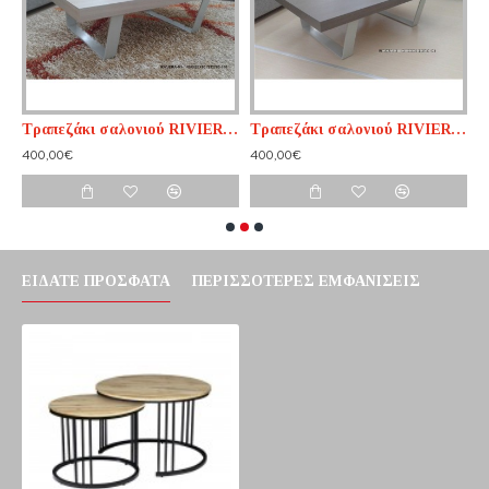
Τραπεζάκι σαλονιού RIVIERA n1
Τραπεζάκι σαλονιού RIVIERA n2
Τ
400,00€
400,00€
5
ΕΊΔΑΤΕ ΠΡΌΣΦΑΤΑ
ΠΕΡΙΣΣΌΤΕΡΕΣ ΕΜΦΑΝΊΣΕΙΣ