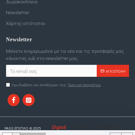
Δωροκουπόνια
Newsletter
Χάρτης ιστότοπου
Newsletter
Μείνετε ενημερωμένοι με τα νέα και τις προσφορές μας
κάνοντας sub στο newsletter μας.
ΑΠΟΣΤΟΛΉ
Έχω διαβάσει και αποδέχομαι τους
Πολιτική Απορρήτου
Digisol
. DIGITAL E-COMMERCE
PASS ΕΠΙΠΛΟ © 2025
DESIGNED BY
LTD
SOLUTIONS.