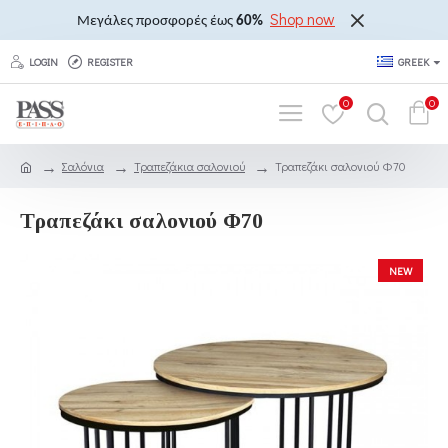
Shop now
Μεγάλες προσφορές έως
60%
LOGIN
REGISTER
GREEK
0
0
Σαλόνια
Τραπεζάκια σαλονιού
Τραπεζάκι σαλονιού Φ70
Τραπεζάκι σαλονιού Φ70
NEW