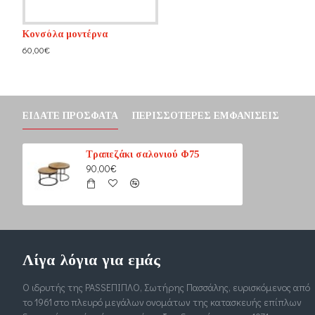
Κονσόλα μοντέρνα
Τραπεζάκι σαλονιού BOLERO
Τραπεζάκι σαλονιού BOX
60,00€
670,00€
340,00€
ΕΊΔΑΤΕ ΠΡΌΣΦΑΤΑ
ΠΕΡΙΣΣΌΤΕΡΕΣ ΕΜΦΑΝΊΣΕΙΣ
Τραπεζάκι σαλονιού Φ75
90,00€
Λίγα λόγια για εμάς
Ο ιδρυτής της PASSΕΠΙΠΛΟ, Σωτήρης Πασσάλης, ευρισκόμενος από
το 1961 στο πλευρό μεγάλων ονομάτων της κατασκευής επίπλων