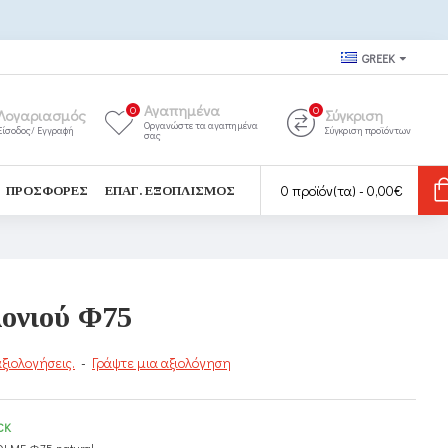
GREEK
Αγαπημένα
0
0
Λογαριασμός
Σύγκριση
Οργανώστε τα αγαπημένα
Είσοδος/ Εγγραφή
Σύγκριση προϊόντων
σας
0 προϊόν(τα) - 0,00€
ΠΡΟΣΦΟΡΈΣ
ΕΠΑΓ. ΕΞΟΠΛΙΣΜΌΣ
ονιού Φ75
ξιολογήσεις.
-
Γράψτε μια αξιολόγηση
CK