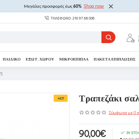
Shop now
Μεγάλες προσφορές έως
60%
ΤΗΛΈΦΩΝΟ: 210 97 68 008
ΠΑΙΔΙΚΌ
ΕΞΩΤ. ΧΏΡΟΥ
ΜΙΚΡΟΈΠΙΠΛΑ
ΠΑΚΈΤΑ ΕΠΊΠΛΩΣΗΣ
75
Τραπεζάκι σαλ
HOT
Σύμφωνα με 0 α
90,00€
IN STO