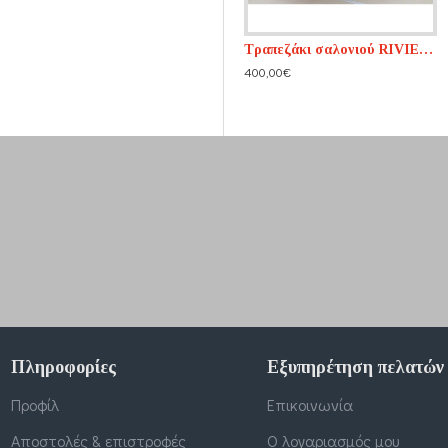
Τραπεζάκι σαλονιού RIVIERA n1
Τραπεζάκι σαλονιού RIVIERA n2
400,00€
400,00€
Πληροφορίες
Εξυπηρέτηση πελατών
Προφίλ
Επικοινωνία
Αποστολές & επιστροφές
Ο λογαριασμός μου