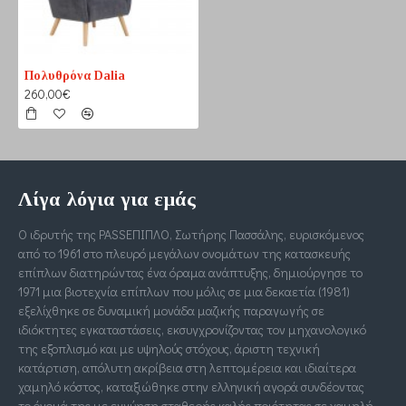
Πολυθρόνα Dalia
260,00€
Λίγα λόγια για εμάς
Ο ιδρυτής της PASSΕΠΙΠΛΟ, Σωτήρης Πασσάλης, ευρισκόμενος
από το 1961 στο πλευρό μεγάλων ονομάτων της κατασκευής
επίπλων διατηρώντας ένα όραμα ανάπτυξης, δημιούργησε το
1971 μια βιοτεχνία επίπλων που μόλις σε μια δεκαετία (1981)
εξελίχθηκε σε δυναμική μονάδα μαζικής παραγωγής σε
ιδιόκτητες εγκαταστάσεις, εκσυγχρονίζοντας τον μηχανολογικό
της εξοπλισμό και με υψηλούς στόχους, άριστη τεχνική
κατάρτιση, απόλυτη ακρίβεια στη λεπτομέρεια και ιδιαίτερα
χαμηλό κόστος, καταξιώθηκε στην ελληνική αγορά συνδέοντας
το όνομά της με εγγύηση σταθερής καλής ποιότητας σε χαμηλή