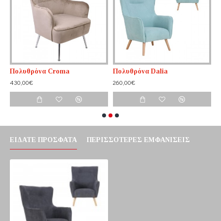
Πολυθρόνα Croma
Πολυθρόνα Dalia
Π
430,00€
260,00€
1
ΕΊΔΑΤΕ ΠΡΌΣΦΑΤΑ
ΠΕΡΙΣΣΌΤΕΡΕΣ ΕΜΦΑΝΊΣΕΙΣ