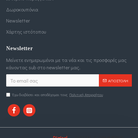
Δωροκουπόνια
Newsletter
Χάρτης ιστότοπου
Newsletter
Μείνετε ενημερωμένοι με τα νέα και τις προσφορές μας
κάνοντας sub στο newsletter μας.
ΑΠΟΣΤΟΛΉ
Έχω διαβάσει και αποδέχομαι τους
Πολιτική Απορρήτου
Digisol
. DIGITAL E-COMMERCE