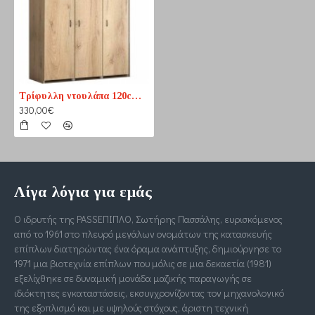
Τρίφυλλη ντουλάπα 120cm λυόμενη ελληνική
330,00€
Λίγα λόγια για εμάς
Ο ιδρυτής της PASSΕΠΙΠΛΟ, Σωτήρης Πασσάλης, ευρισκόμενος
από το 1961 στο πλευρό μεγάλων ονομάτων της κατασκευής
επίπλων διατηρώντας ένα όραμα ανάπτυξης, δημιούργησε το
1971 μια βιοτεχνία επίπλων που μόλις σε μια δεκαετία (1981)
εξελίχθηκε σε δυναμική μονάδα μαζικής παραγωγής σε
ιδιόκτητες εγκαταστάσεις, εκσυγχρονίζοντας τον μηχανολογικό
της εξοπλισμό και με υψηλούς στόχους, άριστη τεχνική