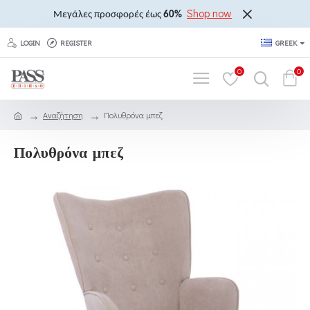
Shop now
Μεγάλες προσφορές έως
60%
LOGIN
REGISTER
GREEK
0
0
Αναζήτηση
Πολυθρόνα μπεζ
Πολυθρόνα μπεζ