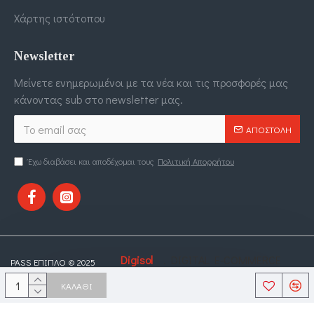
Χάρτης ιστότοπου
Newsletter
Μείνετε ενημερωμένοι με τα νέα και τις προσφορές μας
κάνοντας sub στο newsletter μας.
ΑΠΟΣΤΟΛΉ
Έχω διαβάσει και αποδέχομαι τους
Πολιτική Απορρήτου
Digisol
. DIGITAL E-COMMERCE
PASS ΕΠΙΠΛΟ © 2025
DESIGNED BY
LTD
SOLUTIONS.
ΚΑΛΆΘΙ