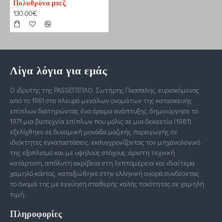
Πολυθρόνα μπεζ
130,00€
Λίγα λόγια για εμάς
Ο ιδρυτής της PASSΕΠΙΠΛΟ, Σωτήρης Πασσάλης, ευρισκόμενος
από το 1961 στο πλευρό μεγάλων ονομάτων της κατασκευής
επίπλων διατηρώντας ένα όραμα ανάπτυξης, δημιούργησε το
1971 μια βιοτεχνία επίπλων που μόλις σε μια δεκαετία (1981)
εξελίχθηκε σε δυναμική μονάδα μαζικής παραγωγής σε
ιδιόκτητες εγκαταστάσεις, εκσυγχρονίζοντας τον μηχανολογικό
της εξοπλισμό και με υψηλούς στόχους, άριστη τεχνική
κατάρτιση, απόλυτη ακρίβεια στη λεπτομέρεια και ιδιαίτερα
χαμηλό κόστος, καταξιώθηκε στην ελληνική αγορά συνδέοντας
το όνομά της με εγγύηση σταθερής καλής ποιότητας σε χαμηλή
τιμή.
Πληροφορίες