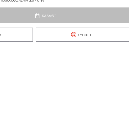
Πολυθρόνα ALMA dark grey
ΚΑΛΆΘΙ
Ό
ΣΎΓΚΡΙΣΗ