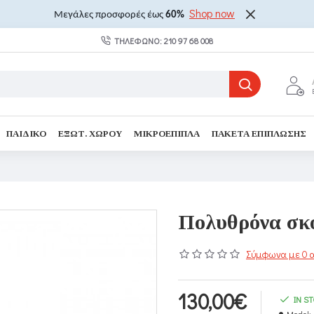
Shop now
Μεγάλες προσφορές έως
60%
ΤΗΛΈΦΩΝΟ: 210 97 68 008
ΠΑΙΔΙΚΌ
ΕΞΩΤ. ΧΏΡΟΥ
ΜΙΚΡΟΈΠΙΠΛΑ
ΠΑΚΈΤΑ ΕΠΊΠΛΩΣΗΣ
Πολυθρόνα σκ
Σύμφωνα με 0 α
130,00€
IN S