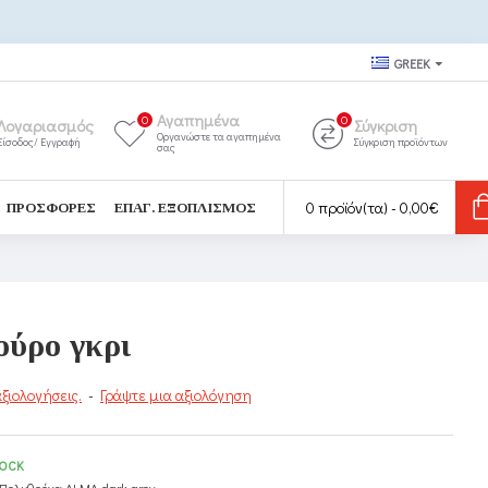
GREEK
Αγαπημένα
0
0
Λογαριασμός
Σύγκριση
Οργανώστε τα αγαπημένα
Είσοδος/ Εγγραφή
Σύγκριση προϊόντων
σας
0 προϊόν(τα) - 0,00€
ΠΡΟΣΦΟΡΈΣ
ΕΠΑΓ. ΕΞΟΠΛΙΣΜΌΣ
ούρο γκρι
ξιολογήσεις.
-
Γράψτε μια αξιολόγηση
TOCK