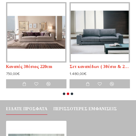
Καναπές 3θέσιος 220cm
Σετ καναπέδων ( 3θέσιο & 2θέσιο )
750,00€
1.480,00€
1
ΕΊΔΑΤΕ ΠΡΌΣΦΑΤΑ
ΠΕΡΙΣΣΌΤΕΡΕΣ ΕΜΦΑΝΊΣΕΙΣ