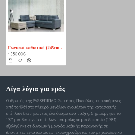
Γωνιακό καθιστικό (245cm x 210cm)
1.350,00€
Λίγα λόγια για εμάς
Ο ιδρυτής της PASSΕΠΙΠΛΟ, Σωτήρης Πασσάλης, ευρισκόμενος
από το 1961 στο πλευρό μεγάλων ονομάτων της κατασκευής
επίπλων διατηρώντας ένα όραμα ανάπτυξης, δημιούργησε το
1971 μια βιοτεχνία επίπλων που μόλις σε μια δεκαετία (1981)
εξελίχθηκε σε δυναμική μονάδα μαζικής παραγωγής σε
ιδιόκτητες εγκαταστάσεις, εκσυγχρονίζοντας τον μηχανολογικό