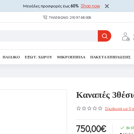
Shop now
Μεγάλες προσφορές έως
60%
ΤΗΛΈΦΩΝΟ: 210 97 68 008
ΠΑΙΔΙΚΌ
ΕΞΩΤ. ΧΏΡΟΥ
ΜΙΚΡΟΈΠΙΠΛΑ
ΠΑΚΈΤΑ ΕΠΊΠΛΩΣΗΣ
Καναπές 3θέσι
Σύμφωνα με 0 α
750,00€
IN S