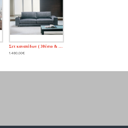
Σετ καναπέδων ( 3θέσιο & 2θέσιο )
1.480,00€