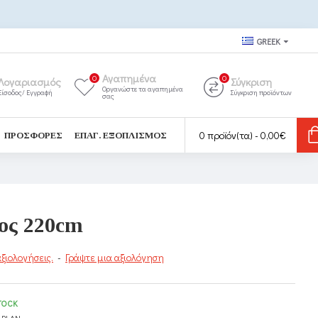
GREEK
Αγαπημένα
0
0
Λογαριασμός
Σύγκριση
Οργανώστε τα αγαπημένα
Είσοδος/ Εγγραφή
Σύγκριση προϊόντων
σας
0 προϊόν(τα) - 0,00€
ΠΡΟΣΦΟΡΈΣ
ΕΠΑΓ. ΕΞΟΠΛΙΣΜΌΣ
ος 220cm
ξιολογήσεις.
-
Γράψτε μια αξιολόγηση
TOCK