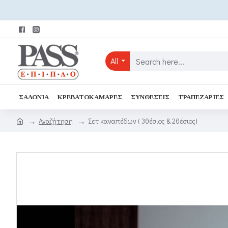
All
ΣΑΛΌΝΙΑ
ΚΡΕΒΑΤΟΚΆΜΑΡΕΣ
ΣΥΝΘΈΣΕΙΣ
ΤΡΑΠΕΖΑΡΊΕΣ
Αναζήτηση
Σετ καναπέδων ( 3θέσιος & 2θέσιος)