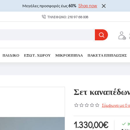
Shop now
Μεγάλες προσφορές έως
60%
ΤΗΛΈΦΩΝΟ: 210 97 68 008
ΠΑΙΔΙΚΌ
ΕΞΩΤ. ΧΏΡΟΥ
ΜΙΚΡΟΈΠΙΠΛΑ
ΠΑΚΈΤΑ ΕΠΊΠΛΩΣΗΣ
Σετ καναπέδων 
Σύμφωνα με 0 α
1.330,00€
I