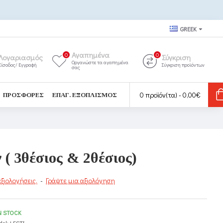
GREEK
Αγαπημένα
0
0
Λογαριασμός
Σύγκριση
Οργανώστε τα αγαπημένα
Είσοδος/ Εγγραφή
Σύγκριση προϊόντων
σας
0 προϊόν(τα) - 0,00€
ΠΡΟΣΦΟΡΈΣ
ΕΠΑΓ. ΕΞΟΠΛΙΣΜΌΣ
( 3θέσιος & 2θέσιος)
ξιολογήσεις.
-
Γράψτε μια αξιολόγηση
N STOCK