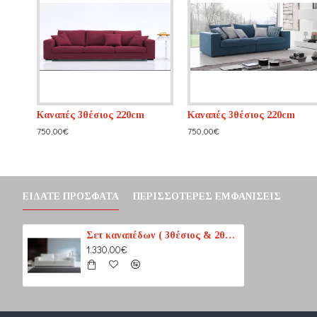
Καναπές 3θέσιος 220cm
Καναπές 3θέσιος 220cm
750,00€
750,00€
ΕΊΔΑΤΕ ΠΡΌΣΦΑΤΑ
ΠΕΡΙΣΣΌΤΕΡΕΣ ΕΜΦΑΝΊΣΕΙΣ
Σετ καναπέδων ( 3θέσιος & 2θέσιος)
1.330,00€