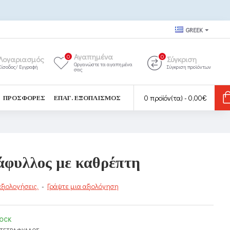
GREEK
Αγαπημένα
0
0
Λογαριασμός
Σύγκριση
Οργανώστε τα αγαπημένα
Είσοδος/ Εγγραφή
Σύγκριση προϊόντων
σας
0 προϊόν(τα) - 0,00€
ΠΡΟΣΦΟΡΈΣ
ΕΠΑΓ. ΕΞΟΠΛΙΣΜΌΣ
άφυλλος με καθρέπτη
ξιολογήσεις.
-
Γράψτε μια αξιολόγηση
TOCK