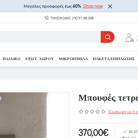
Shop now
Μεγάλες προσφορές έως
60%
ΤΗΛΈΦΩΝΟ: 210 97 68 008
ΠΑΙΔΙΚΌ
ΕΞΩΤ. ΧΏΡΟΥ
ΜΙΚΡΟΈΠΙΠΛΑ
ΠΑΚΈΤΑ ΕΠΊΠΛΩΣΗΣ
Μπουφές τετρ
Σύμφωνα με 0 α
370,00€
IN S