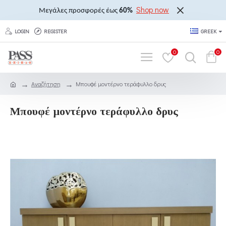
Shop now
Μεγάλες προσφορές έως
60%
LOGIN
REGISTER
GREEK
0
0
Αναζήτηση
Μπουφέ μοντέρνο τεράφυλλο δρυς
Μπουφέ μοντέρνο τεράφυλλο δρυς