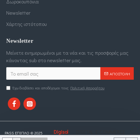
Δωροκουπόνια
Newsletter
Χάρτης ιστότοπου
Newsletter
Μείνετε ενημερωμένοι με τα νέα και τις προσφορές μας
κάνοντας sub στο newsletter μας.
ΑΠΟΣΤΟΛΉ
Έχω διαβάσει και αποδέχομαι τους
Πολιτική Απορρήτου
Digisol
. DIGITAL E-COMMERCE
PASS ΕΠΙΠΛΟ © 2025
DESIGNED BY
LTD
SOLUTIONS.