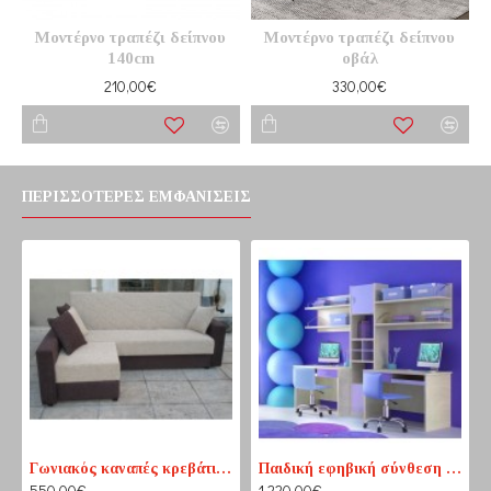
Μοντέρνο τραπέζι δείπνου
Μοντέρνο τραπέζι δείπνου
140cm
οβάλ
210,00€
330,00€
ΠΕΡΙΣΣΌΤΕΡΕΣ ΕΜΦΑΝΊΣΕΙΣ
Γωνιακός καναπές κρεβάτι No1 καφέ-εκρού (PASS1) 210 cm x 165 cm
Παιδική εφηβική σύνθεση βιβλιοθηκών για δύο παιδιά
550,00€
1.220,00€