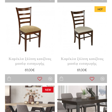
HOT
Καρέκλα ξύλινη κουζίνας
Καρέκλα ξύλινη κουζίνας
μασίφ εισαγωγής
μασίφ εισαγωγής
61,00€
61,00€
NEW