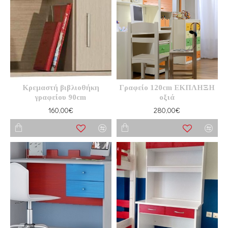
Κρεμαστή βιβλιοθήκη
Γραφείο 120cm ΕΚΠΛΗΞΗ
γραφείου 90cm
οξιά
160,00€
280,00€