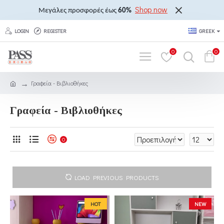
Shop now
Μεγάλες προσφορές έως
60%
LOGIN
REGISTER
GREEK
0
0
Γραφεία - Βιβλιοθήκες
Γραφεία - Βιβλιοθήκες
0
LOAD PREVIOUS PRODUCTS
HOT
NEW