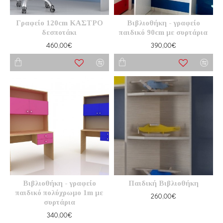
Γραφείο 120cm ΚΑΣΤΡΟ
Βιβλιοθήκη - γραφείο
δεσποτάκι
παιδικό 90cm με συρτάρια
460,00€
390,00€
Βιβλιοθήκη - γραφείο
Παιδική Βιβλιοθήκη
παιδικό πολύχρωμο 1m με
260,00€
συρτάρια
340,00€