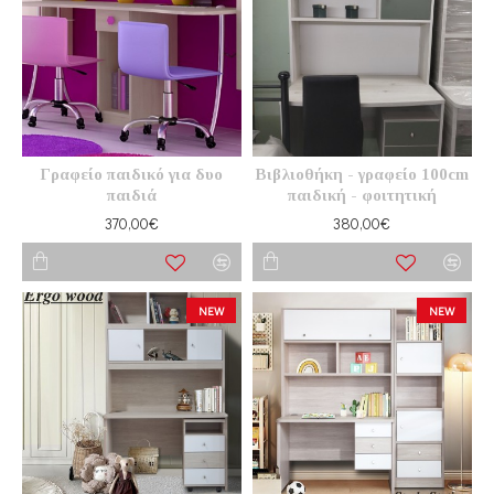
Γραφείο παιδικό για δυο
Βιβλιοθήκη - γραφείο 100cm
παιδιά
παιδική - φοιτητική
370,00€
380,00€
NEW
NEW