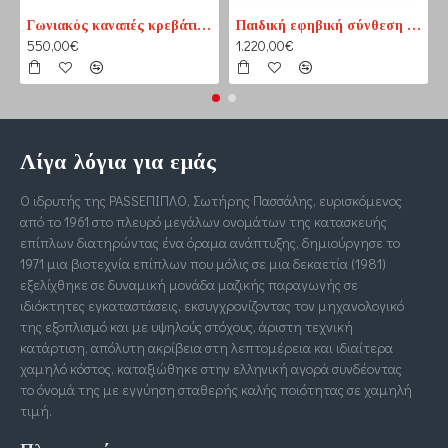
Γωνιακός καναπές κρεβάτι No1 καφέ-εκρού (PASS1) 210 cm x 165 cm
Παιδική εφηβική σύνθεση βιβλιοθηκών για δύο παιδιά
550,00€
1.220,00€
Λίγα λόγια για εμάς
Ο ιδρυτής της PASSΕΠΙΠΛΟ, Σωτήρης Πασσάλης, ευρισκόμενος
από το 1961 στο πλευρό μεγάλων ονομάτων της κατασκευής
επίπλων διατηρώντας ένα όραμα ανάπτυξης, δημιούργησε το
1971 μια βιοτεχνία επίπλων που μόλις σε μια δεκαετία (1981)
εξελίχθηκε σε δυναμική μονάδα μαζικής παραγωγής σε
ιδιόκτητες εγκαταστάσεις, εκσυγχρονίζοντας τον μηχανολογικό
της εξοπλισμό και με υψηλούς στόχους, άριστη τεχνική
κατάρτιση, απόλυτη ακρίβεια στη λεπτομέρεια και ιδιαίτερα
χαμηλό κόστος, καταξιώθηκε στην ελληνική αγορά συνδέοντας
το όνομά της με εγγύηση σταθερής καλής ποιότητας σε χαμηλή
τιμή.