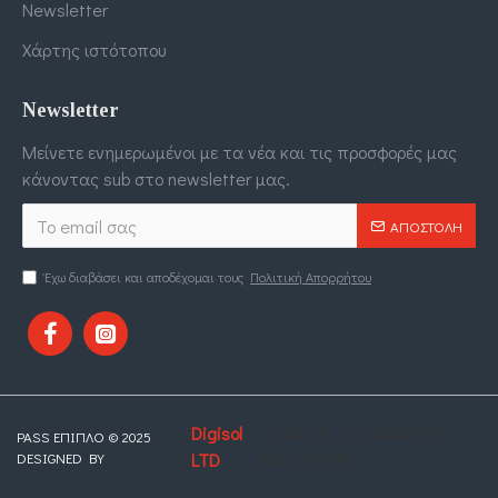
Newsletter
Χάρτης ιστότοπου
Newsletter
Μείνετε ενημερωμένοι με τα νέα και τις προσφορές μας
κάνοντας sub στο newsletter μας.
ΑΠΟΣΤΟΛΉ
Έχω διαβάσει και αποδέχομαι τους
Πολιτική Απορρήτου
Digisol
. DIGITAL E-COMMERCE
PASS ΕΠΙΠΛΟ © 2025
DESIGNED BY
LTD
SOLUTIONS.