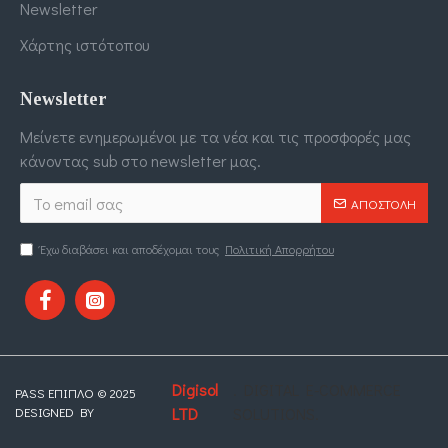
Newsletter
Χάρτης ιστότοπου
Newsletter
Μείνετε ενημερωμένοι με τα νέα και τις προσφορές μας
κάνοντας sub στο newsletter μας.
ΑΠΟΣΤΟΛΉ
Έχω διαβάσει και αποδέχομαι τους
Πολιτική Απορρήτου
Digisol
. DIGITAL E-COMMERCE
PASS ΕΠΙΠΛΟ © 2025
DESIGNED BY
LTD
SOLUTIONS.