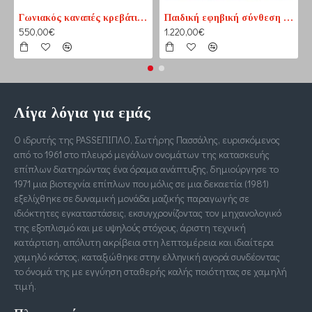
Γωνιακός καναπές κρεβάτι No1 καφέ-εκρού (PASS1) 210 cm x 165 cm
Παιδική εφηβική σύνθεση βιβλιοθηκών για δύο παιδιά
550,00€
1.220,00€
Λίγα λόγια για εμάς
Ο ιδρυτής της PASSΕΠΙΠΛΟ, Σωτήρης Πασσάλης, ευρισκόμενος
από το 1961 στο πλευρό μεγάλων ονομάτων της κατασκευής
επίπλων διατηρώντας ένα όραμα ανάπτυξης, δημιούργησε το
1971 μια βιοτεχνία επίπλων που μόλις σε μια δεκαετία (1981)
εξελίχθηκε σε δυναμική μονάδα μαζικής παραγωγής σε
ιδιόκτητες εγκαταστάσεις, εκσυγχρονίζοντας τον μηχανολογικό
της εξοπλισμό και με υψηλούς στόχους, άριστη τεχνική
κατάρτιση, απόλυτη ακρίβεια στη λεπτομέρεια και ιδιαίτερα
χαμηλό κόστος, καταξιώθηκε στην ελληνική αγορά συνδέοντας
το όνομά της με εγγύηση σταθερής καλής ποιότητας σε χαμηλή
τιμή.