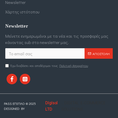
Newsletter
Χάρτης ιστότοπου
Newsletter
Μείνετε ενημερωμένοι με τα νέα και τις προσφορές μας
κάνοντας sub στο newsletter μας.
ΑΠΟΣΤΟΛΉ
Έχω διαβάσει και αποδέχομαι τους
Πολιτική Απορρήτου
Digisol
. DIGITAL E-COMMERCE
PASS ΕΠΙΠΛΟ © 2025
DESIGNED BY
LTD
SOLUTIONS.