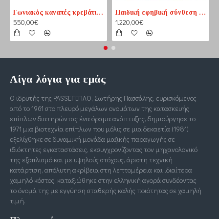
Γωνιακός καναπές κρεβάτι No1 καφέ-εκρού (PASS1) 210 cm x 165 cm
Παιδική εφηβική σύνθεση βιβλιοθηκών για δύο παιδιά
550,00€
1.220,00€
Λίγα λόγια για εμάς
Ο ιδρυτής της PASSΕΠΙΠΛΟ, Σωτήρης Πασσάλης, ευρισκόμενος
από το 1961 στο πλευρό μεγάλων ονομάτων της κατασκευής
επίπλων διατηρώντας ένα όραμα ανάπτυξης, δημιούργησε το
1971 μια βιοτεχνία επίπλων που μόλις σε μια δεκαετία (1981)
εξελίχθηκε σε δυναμική μονάδα μαζικής παραγωγής σε
ιδιόκτητες εγκαταστάσεις, εκσυγχρονίζοντας τον μηχανολογικό
της εξοπλισμό και με υψηλούς στόχους, άριστη τεχνική
κατάρτιση, απόλυτη ακρίβεια στη λεπτομέρεια και ιδιαίτερα
χαμηλό κόστος, καταξιώθηκε στην ελληνική αγορά συνδέοντας
το όνομά της με εγγύηση σταθερής καλής ποιότητας σε χαμηλή
τιμή.