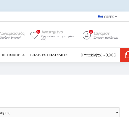
GREEK
Αγαπημένα
0
0
Λογαριασμός
Σύγκριση
Οργανώστε τα αγαπημένα
Είσοδος/ Εγγραφή
Σύγκριση προϊόντων
σας
0 προϊόν(τα) - 0,00€
ΠΡΟΣΦΟΡΈΣ
ΕΠΑΓ. ΕΞΟΠΛΙΣΜΌΣ