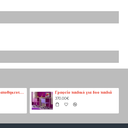
Καναπές κρεβάτι με αποθηκευτικό χώρο 3θέσιος 207cm x 87cm
Γραφείο παιδικό για δυο παιδιά
370,00€