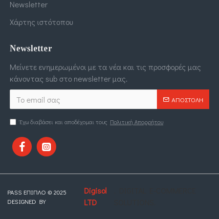
Newsletter
Χάρτης ιστότοπου
Newsletter
Μείνετε ενημερωμένοι με τα νέα και τις προσφορές μας
κάνοντας sub στο newsletter μας.
ΑΠΟΣΤΟΛΉ
Έχω διαβάσει και αποδέχομαι τους
Πολιτική Απορρήτου
Digisol
. DIGITAL E-COMMERCE
PASS ΕΠΙΠΛΟ © 2025
DESIGNED BY
LTD
SOLUTIONS.