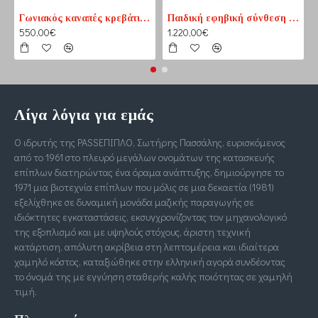
Γωνιακός καναπές κρεβάτι No1 καφέ-εκρού (PASS1) 210 cm x 165 cm
Παιδική εφηβική σύνθεση βιβλιοθηκών για δύο παιδιά
550,00€
1.220,00€
Λίγα λόγια για εμάς
Ο ιδρυτής της PASSΕΠΙΠΛΟ, Σωτήρης Πασσάλης, ευρισκόμενος
από το 1961 στο πλευρό μεγάλων ονομάτων της κατασκευής
επίπλων διατηρώντας ένα όραμα ανάπτυξης, δημιούργησε το
1971 μια βιοτεχνία επίπλων που μόλις σε μια δεκαετία (1981)
εξελίχθηκε σε δυναμική μονάδα μαζικής παραγωγής σε
ιδιόκτητες εγκαταστάσεις, εκσυγχρονίζοντας τον μηχανολογικό
της εξοπλισμό και με υψηλούς στόχους, άριστη τεχνική
κατάρτιση, απόλυτη ακρίβεια στη λεπτομέρεια και ιδιαίτερα
χαμηλό κόστος, καταξιώθηκε στην ελληνική αγορά συνδέοντας
το όνομά της με εγγύηση σταθερής καλής ποιότητας σε χαμηλή
τιμή.