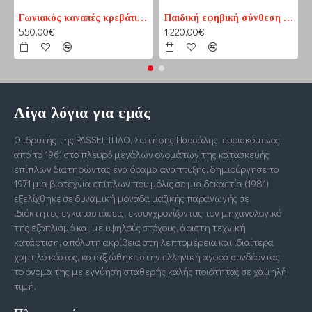
Γωνιακός καναπές κρεβάτι No1 καφέ-εκρού (PASS1) 210 cm x 165 cm
Παιδική εφηβική σύνθεση βιβλιοθηκών για δύο παιδιά
550,00€
1.220,00€
Λίγα λόγια για εμάς
Ο ιδρυτής της PASSΕΠΙΠΛΟ, Σωτήρης Πασσάλης, ευρισκόμενος
από το 1961 στο πλευρό μεγάλων ονομάτων της κατασκευής
επίπλων διατηρώντας ένα όραμα ανάπτυξης, δημιούργησε το
1971 μια βιοτεχνία επίπλων που μόλις σε μια δεκαετία (1981)
εξελίχθηκε σε δυναμική μονάδα μαζικής παραγωγής σε
ιδιόκτητες εγκαταστάσεις, εκσυγχρονίζοντας τον μηχανολογικό
της εξοπλισμό και με υψηλούς στόχους, άριστη τεχνική
κατάρτιση, απόλυτη ακρίβεια στη λεπτομέρεια και ιδιαίτερα
χαμηλό κόστος, καταξιώθηκε στην ελληνική αγορά συνδέοντας
το όνομά της με εγγύηση σταθερής καλής ποιότητας σε χαμηλή
τιμή.