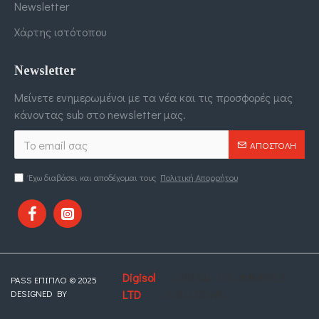
Newsletter
Χάρτης ιστότοπου
Newsletter
Μείνετε ενημερωμένοι με τα νέα και τις προσφορές μας
κάνοντας sub στο newsletter μας.
ΑΠΟΣΤΟΛΉ
Έχω διαβάσει και αποδέχομαι τους
Πολιτική Απορρήτου
Digisol
. DIGITAL E-COMMERCE
PASS ΕΠΙΠΛΟ © 2025
DESIGNED BY
LTD
SOLUTIONS.