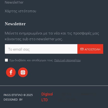
Newsletter
Χάρτης ιστότοπου
Newsletter
Μείνετε ενημερωμένοι με τα νέα και τις προσφορές μας
κάνοντας sub στο newsletter μας.
ΑΠΟΣΤΟΛΉ
Έχω διαβάσει και αποδέχομαι τους
Πολιτική Απορρήτου
Digisol
. DIGITAL E-COMMERCE
PASS ΕΠΙΠΛΟ © 2025
DESIGNED BY
LTD
SOLUTIONS.