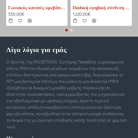
Γωνιακός καναπές κρεβάτι No1 καφέ-εκρού (PASS1) 210 cm x 165 cm
Παιδική εφηβική σύνθεση βιβλιοθηκών για δύο παιδιά
550,00€
1.220,00€
Λίγα λόγια για εμάς
Ο ιδρυτής της PASSΕΠΙΠΛΟ, Σωτήρης Πασσάλης, ευρισκόμενος
από το 1961 στο πλευρό μεγάλων ονομάτων της κατασκευής
επίπλων διατηρώντας ένα όραμα ανάπτυξης, δημιούργησε το
1971 μια βιοτεχνία επίπλων που μόλις σε μια δεκαετία (1981)
εξελίχθηκε σε δυναμική μονάδα μαζικής παραγωγής σε
ιδιόκτητες εγκαταστάσεις, εκσυγχρονίζοντας τον μηχανολογικό
της εξοπλισμό και με υψηλούς στόχους, άριστη τεχνική
κατάρτιση, απόλυτη ακρίβεια στη λεπτομέρεια και ιδιαίτερα
χαμηλό κόστος, καταξιώθηκε στην ελληνική αγορά συνδέοντας
το όνομά της με εγγύηση σταθερής καλής ποιότητας σε χαμηλή
τιμή.