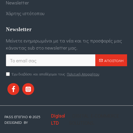
Newsletter
Χάρτης ιστότοπου
Newsletter
Μείνετε ενημερωμένοι με τα νέα και τις προσφορές μας
κάνοντας sub στο newsletter μας.
ΑΠΟΣΤΟΛΉ
Έχω διαβάσει και αποδέχομαι τους
Πολιτική Απορρήτου
Digisol
. DIGITAL E-COMMERCE
PASS ΕΠΙΠΛΟ © 2025
DESIGNED BY
LTD
SOLUTIONS.