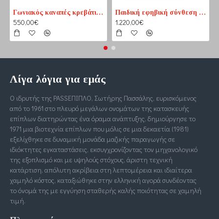
Γωνιακός καναπές κρεβάτι No1 καφέ-εκρού (PASS1) 210 cm x 165 cm
Παιδική εφηβική σύνθεση βιβλιοθηκών για δύο παιδιά
550,00€
1.220,00€
Λίγα λόγια για εμάς
Ο ιδρυτής της PASSΕΠΙΠΛΟ, Σωτήρης Πασσάλης, ευρισκόμενος
από το 1961 στο πλευρό μεγάλων ονομάτων της κατασκευής
επίπλων διατηρώντας ένα όραμα ανάπτυξης, δημιούργησε το
1971 μια βιοτεχνία επίπλων που μόλις σε μια δεκαετία (1981)
εξελίχθηκε σε δυναμική μονάδα μαζικής παραγωγής σε
ιδιόκτητες εγκαταστάσεις, εκσυγχρονίζοντας τον μηχανολογικό
της εξοπλισμό και με υψηλούς στόχους, άριστη τεχνική
κατάρτιση, απόλυτη ακρίβεια στη λεπτομέρεια και ιδιαίτερα
χαμηλό κόστος, καταξιώθηκε στην ελληνική αγορά συνδέοντας
το όνομά της με εγγύηση σταθερής καλής ποιότητας σε χαμηλή
τιμή.